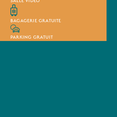
SALLE VIDÉO
BAGAGERIE GRATUITE
PARKING GRATUIT
LOCAL VÉLOS SÉCURISÉ
GRANDE TERRASSE COUVERTE ET
MEUBLÉE
Les équipements
KITCHENETTE ÉQUIPÉE
2 plaques vitrocéramiques, un évier, un frigo,
kit vaisselle complet, torchon et éponge